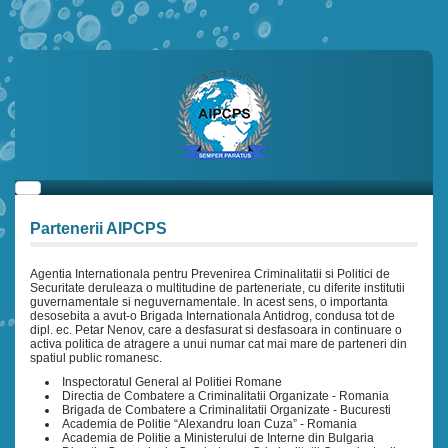
Partenerii AIPCPS
Agentia Internationala pentru Prevenirea Criminalitatii si Politici de
Securitate deruleaza o multitudine de parteneriate, cu diferite institutii
guvernamentale si neguvernamentale. In acest sens, o importanta
desosebita a avut-o Brigada Internationala Antidrog, condusa tot de
dipl. ec. Petar Nenov, care a desfasurat si desfasoara in continuare o
activa politica de atragere a unui numar cat mai mare de parteneri din
spatiul public romanesc.
Inspectoratul General al Politiei Romane
Directia de Combatere a Criminalitatii Organizate - Romania
Brigada de Combatere a Criminalitatii Organizate - Bucuresti
Academia de Politie “Alexandru Ioan Cuza” - Romania
Academia de Politie a Ministerului de Interne din Bulgaria