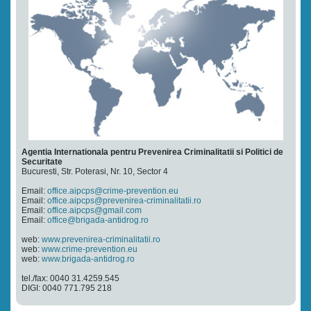
Agentia Internationala pentru Prevenirea Criminalitatii si Politici de
Securitate
Bucuresti, Str. Poterasi, Nr. 10, Sector 4
Email:
office.aipcps@crime-prevention.eu
Email:
office.aipcps@prevenirea-criminalitatii.ro
Email:
office.aipcps@gmail.com
Email:
office@brigada-antidrog.ro
web:
www.prevenirea-criminalitatii.ro
web:
www.crime-prevention.eu
web:
www.brigada-antidrog.ro
tel./fax: 0040 31.4259.545
DIGI: 0040 771.795 218