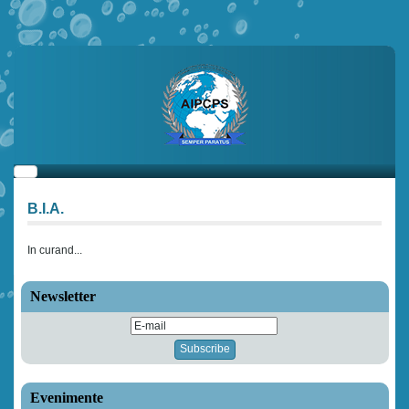
B.I.A.
In curand...
Newsletter
Evenimente