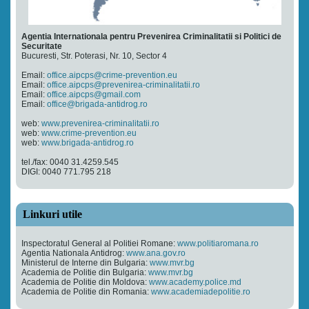
Agentia Internationala pentru Prevenirea Criminalitatii si Politici de
Securitate
Bucuresti, Str. Poterasi, Nr. 10, Sector 4
Email:
office.aipcps@crime-prevention.eu
Email:
office.aipcps@prevenirea-criminalitatii.ro
Email:
office.aipcps@gmail.com
Email:
office@brigada-antidrog.ro
web:
www.prevenirea-criminalitatii.ro
web:
www.crime-prevention.eu
web:
www.brigada-antidrog.ro
tel./fax: 0040 31.4259.545
DIGI: 0040 771.795 218
Linkuri utile
Inspectoratul General al Politiei Romane:
www.politiaromana.ro
Agentia Nationala Antidrog:
www.ana.gov.ro
Ministerul de Interne din Bulgaria:
www.mvr.bg
Academia de Politie din Bulgaria:
www.mvr.bg
Academia de Politie din Moldova:
www.academy.police.md
Academia de Politie din Romania:
www.academiadepolitie.ro