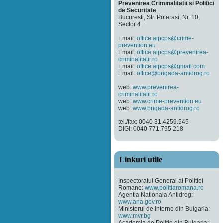
Prevenirea Criminalitatii si Politici
de Securitate
Bucuresti, Str. Poterasi, Nr. 10,
Sector 4
Email:
office.aipcps@crime-
prevention.eu
Email:
office.aipcps@prevenirea-
criminalitatii.ro
Email:
office.aipcps@gmail.com
Email:
office@brigada-antidrog.ro
web:
www.prevenirea-
criminalitatii.ro
web:
www.crime-prevention.eu
web:
www.brigada-antidrog.ro
tel./fax: 0040 31.4259.545
DIGI: 0040 771.795 218
Linkuri utile
Inspectoratul General al Politiei
Romane:
www.politiaromana.ro
Agentia Nationala Antidrog:
www.ana.gov.ro
Ministerul de Interne din Bulgaria:
www.mvr.bg
Academia de Politie din Bulgaria: