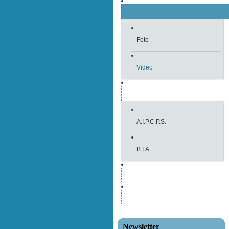
Foto
Video
A.I.P.C.P.S.
B.I.A.
Newsletter