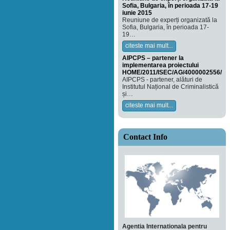
Sofia, Bulgaria, în perioada 17-19
iunie 2015
Reuniune de experți organizată la
Sofia, Bulgaria, în perioada 17-
19…
citeste mai mult...
AIPCPS – partener la
implementarea proiectului
HOME/2011/ISEC/AG/4000002556/
AIPCPS - partener, alături de
Institutul Național de Criminalistică
și…
citeste mai mult...
Contact Info
Agentia Internationala pentru