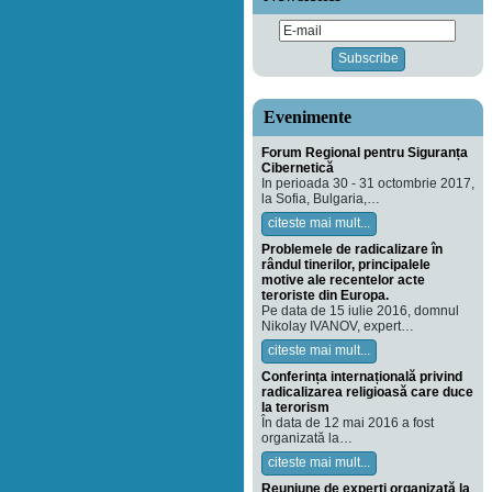
Evenimente
Forum Regional pentru Siguranța
Cibernetică
In perioada 30 - 31 octombrie 2017,
la Sofia, Bulgaria,…
citeste mai mult...
Problemele de radicalizare în
rândul tinerilor, principalele
motive ale recentelor acte
teroriste din Europa.
Pe data de 15 iulie 2016, domnul
Nikolay IVANOV, expert…
citeste mai mult...
Conferința internațională privind
radicalizarea religioasă care duce
la terorism
În data de 12 mai 2016 a fost
organizată la…
citeste mai mult...
Reuniune de experți organizată la