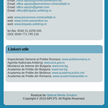
Email:
office.aipcps@crime-prevention.eu
Email:
office.aipcps@prevenirea-criminalitatii.ro
Email:
office.aipcps@gmail.com
Email:
office@brigada-antidrog.ro
web:
www.prevenirea-criminalitatii.ro
web:
www.crime-prevention.eu
web:
www.brigada-antidrog.ro
tel./fax: 0040 31.4259.545
DIGI: 0040 771.795 218
Linkuri utile
Inspectoratul General al Politiei Romane:
www.politiaromana.ro
Agentia Nationala Antidrog:
www.ana.gov.ro
Ministerul de Interne din Bulgaria:
www.mvr.bg
Academia de Politie din Bulgaria:
www.mvr.bg
Academia de Politie din Moldova:
www.academy.police.md
Academia de Politie din Romania:
www.academiadepolitie.ro
Realizat de
Optimal Media Solution
Copyright © 2010 AIPCPS. All Rights Reserved.