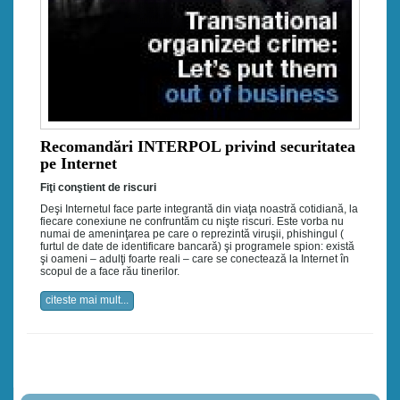
Recomandări INTERPOL privind securitatea
pe Internet
Fiţi conştient de riscuri
Deşi Internetul face parte integrantă din viaţa noastră cotidiană, la
fiecare conexiune ne confruntăm cu nişte riscuri. Este vorba nu
numai de ameninţarea pe care o reprezintă viruşii, phishingul (
furtul de date de identificare bancară) şi programele spion: există
şi oameni – adulţi foarte reali – care se conectează la Internet în
scopul de a face rău tinerilor.
citeste mai mult...