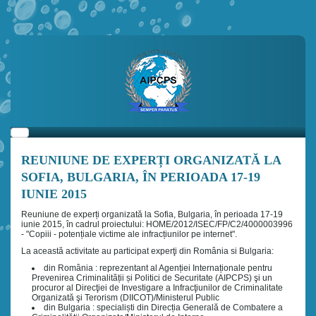
REUNIUNE DE EXPERȚI ORGANIZATĂ LA
SOFIA, BULGARIA, ÎN PERIOADA 17-19
IUNIE 2015
Reuniune de experți organizată la Sofia, Bulgaria, în perioada 17-19
iunie 2015, în cadrul proiectului: HOME/2012/ISEC/FP/C2/4000003996
- "Copiii - potențiale victime ale infracțiunilor pe internet".
La această activitate au participat experţi din România si Bulgaria:
din România : reprezentant al Agenției Internaționale pentru
Prevenirea Criminalității și Politici de Securitate (AIPCPS) şi un
procuror al Direcţiei de Investigare a Infracţiunilor de Criminalitate
Organizată şi Terorism (DIICOT)/Ministerul Public
din Bulgaria : specialiști din Direcția Generală de Combatere a