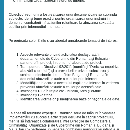
Criminalității Organizate/Ministerul de Interne.
Obiectivul reuniunii a fost realizarea unui document care să cuprindă
subiecte, idei şi bune practici pentru organizarea unor instruiri în
domeniul combaterii infracțiunilor referitoare la abuzarea sexuală a
copiilor prin intermediul internetului.
Pe perioada celor 3 zile s-au abordat următoarele tematici de interes:
Aspecte relevante privind activitatea desfăşurată în
departamentele de Cybercrime din România și Bulgaria -
partenere în proiect, în domeniul abordat de proiect.
Transpunerea Directivei 92/2011 (numită şi "Derictiva împotriva
abuzării copilului ") și a prevederilor privind colectarea şi
schimbul electronic de date între Bulgaria şi Romania în
domeniul abuzarii sexuale a copiilor prin internet.
Modalităţi de blocare a accesului copiilor la internet în vederea
prevenirii abuzării sexuale a coiilor pe această cale.
Investigații P2P în reţele ca: Gnutella, Ares şi eMule.
Investigaţii Gigatribe.
Identificarea victimelor şi menţinerea bazelor naţionale de date.
La această reuniune experţii au stabilit o serie de măsuri în vederea
implementării cu succes a activităţilor derulate în cadrul proiectului,
menite să întărească colaborarea între Direcţiile de Combatere a
Criminalităţii Organizate şi de Cybercrime din Romania, Bulgaria şi
Malta, țări co- partenere, în vederea combaterii pornografiei infantile şi