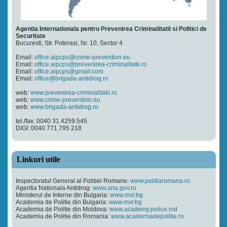
Agentia Internationala pentru Prevenirea Criminalitatii si Politici de
Securitate
Bucuresti, Str. Poterasi, Nr. 10, Sector 4
Email:
office.aipcps@crime-prevention.eu
Email:
office.aipcps@prevenirea-criminalitatii.ro
Email:
office.aipcps@gmail.com
Email:
office@brigada-antidrog.ro
web:
www.prevenirea-criminalitatii.ro
web:
www.crime-prevention.eu
web:
www.brigada-antidrog.ro
tel./fax: 0040 31.4259.545
DIGI: 0040 771.795 218
Linkuri utile
Inspectoratul General al Politiei Romane:
www.politiaromana.ro
Agentia Nationala Antidrog:
www.ana.gov.ro
Ministerul de Interne din Bulgaria:
www.mvr.bg
Academia de Politie din Bulgaria:
www.mvr.bg
Academia de Politie din Moldova:
www.academy.police.md
Academia de Politie din Romania:
www.academiadepolitie.ro