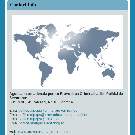
Contact Info
Agentia Internationala pentru Prevenirea Criminalitatii si Politici de
Securitate
Bucuresti, Str. Poterasi, Nr. 10, Sector 4
Email:
office.aipcps@crime-prevention.eu
Email:
office.aipcps@prevenirea-criminalitatii.ro
Email:
office.aipcps@gmail.com
Email:
office@brigada-antidrog.ro
web:
www.prevenirea-criminalitatii.ro