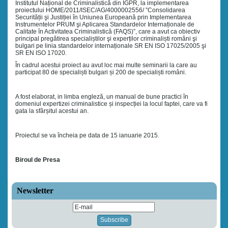
Institutul Național de Criminalistică din IGPR, la implementarea
proiectului HOME/2011/ISEC/AG/4000002556/ ”Consolidarea
Securității şi Justiției în Uniunea Europeană prin Implementarea
Instrumentelor PRUM şi Aplicarea Standardelor Internaționale de
Calitate în Activitatea Criminalistică (FAQS)”, care a avut ca obiectiv
principal pregătirea specialiștilor şi experților criminaliști români şi
bulgari pe linia standardelor internaționale SR EN ISO 17025/2005 şi
SR EN ISO 17020.
În cadrul acestui proiect au avut loc mai multe seminarii la care au
participat 80 de specialiști bulgari și 200 de specialiști români.
A fost elaborat, in limba engleză, un manual de bune practici în
domeniul expertizei criminalistice și inspecției la locul faptei, care va fi
gata la sfârșitul acestui an.
Proiectul se va încheia pe data de 15 ianuarie 2015.
Biroul de Presa
Newsletter